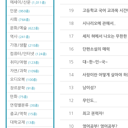
에세이/산문
(1,011종)
19
고등학교 국어 교과목 시간에
인문
(950종)
사회
(764종)
18
시나리오에 관해서..
문화/예술
(622종)
17
세치 혀에서 나오는 무한한
역사
(241종)
가정/생활
(218종)
16
단편소설의 매력
컴퓨터/인터넷
(124종)
15
대~한~민~국~
취미/여행
(123종)
자연/과학
(109종)
14
사람이란 어떻게 살아야 하
오디오북
(100종)
13
남이섬?
장르문학
(91종)
만화
(75종)
12
무인도...
연령별분류
(38종)
11
최고 권력자!
종교/역학
(15종)
대학교재
(13종)
10
영어공부! 영어공부?