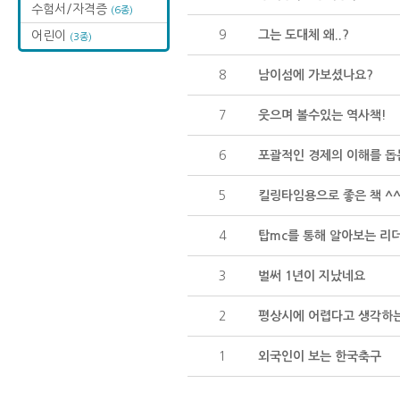
수험서/자격증
(6종)
9
그는 도대체 왜..?
어린이
(3종)
8
남이섬에 가보셨나요?
7
웃으며 볼수있는 역사책!
6
포괄적인 경제의 이해를 돕
5
킬링타임용으로 좋은 책 ^^
4
탑mc를 통해 알아보는 리
3
벌써 1년이 지났네요
2
평상시에 어렵다고 생각하는
1
외국인이 보는 한국축구