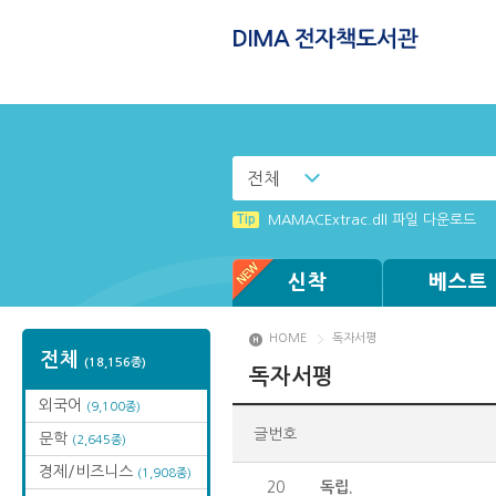
전체
Tip
(뷰어:북플레이어를 설치했는데) 전자
Tip
MAMACExtrac.dll 파일 다운로드
Tip
Tip
[002] 스마트폰_푸시 기능 안내
Windows XP에서는 북플레이어를 실행
신착
베스트
HOME
독자서평
전체
(18,156종)
독자서평
외국어
(9,100종)
글번호
문학
(2,645종)
경제/비즈니스
(1,908종)
20
독립.