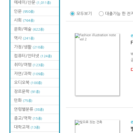
에세이/산문
(1,011종)
인문
(950종)
모두보기
대출가능 한 전
사회
(764종)
문화/예술
(622종)
역사
(241종)
F
가정/생활
(218종)
컴퓨터/인터넷
(124종)
취미/여행
(123종)
자연/과학
(109종)
오디오북
(100종)
장르문학
(91종)
만화
(75종)
연령별분류
(38종)
종교/역학
(15종)
대학교재
(13종)