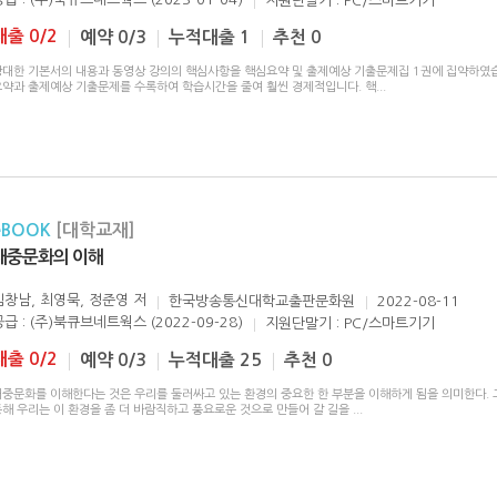
지원단말기 : PC/스마트기기
대출 0/2
예약 0/3
누적대출 1
추천 0
방대한 기본서의 내용과 동영상 강의의 핵심사항을 핵심요약 및 출제예상 기출문제집 1권에 집약하였습
요약과 출제예상 기출문제를 수록하여 학습시간을 줄여 훨씬 경제적입니다. 핵
...
eBOOK
[대학교재]
대중문화의 이해
김창남, 최영묵, 정준영
저
한국방송통신대학교출판문화원
2022-08-11
공급 : (주)북큐브네트웍스 (2022-09-28)
지원단말기 : PC/스마트기기
대출 0/2
예약 0/3
누적대출 25
추천 0
대중문화를 이해한다는 것은 우리를 둘러싸고 있는 환경의 중요한 한 부분을 이해하게 됨을 의미한다. 
통해 우리는 이 환경을 좀 더 바람직하고 풍요로운 것으로 만들어 갈 길을
...