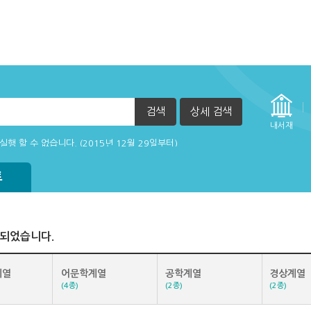
검색
상세 검색
자책이 열리지 않아요.
내서재
실행 할 수 없습니다. (2015년 12월 29일부터)
트
색되었습니다.
계열
어문학계열
공학계열
경상계열
(4종)
(2종)
(2종)