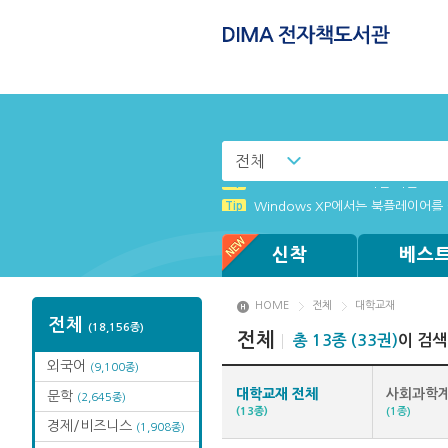
전체
Tip
Tip
(뷰어:북플레이어를 설치했는데) 전
MAMACExtrac.dll 파일 다운로드
Tip
Windows XP에서는 북플레이어를 
Tip
[002] 스마트폰_푸시 기능 안내
신착
베스
HOME
전체
대학교재
전체
(18,156종)
전체
총 13종 (33권)
이 검
외국어
(9,100종)
대학교재 전체
사회과학
문학
(2,645종)
(13종)
(1종)
경제/비즈니스
(1,908종)