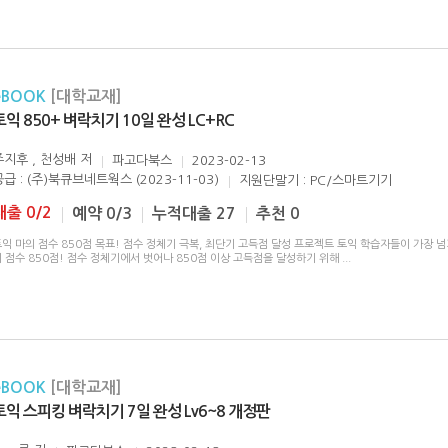
eBOOK
[대학교재]
토익 850+ 벼락치기 10일 완성 LC+RC
주지후 , 천성배
저
파고다북스
2023-02-13
공급 : (주)북큐브네트웍스 (2023-11-03)
지원단말기 : PC/스마트기기
대출 0/2
예약 0/3
누적대출 27
추천 0
익 마의 점수 850점 목표! 점수 정체기 극복, 최단기 고득점 달성 프로젝트 토익 학습자들이 가장 넘
 점수 850점! 점수 정체기에서 벗어나 850점 이상 고득점을 달성하기 위해
...
eBOOK
[대학교재]
토익 스피킹 벼락치기 7일 완성 Lv6~8 개정판