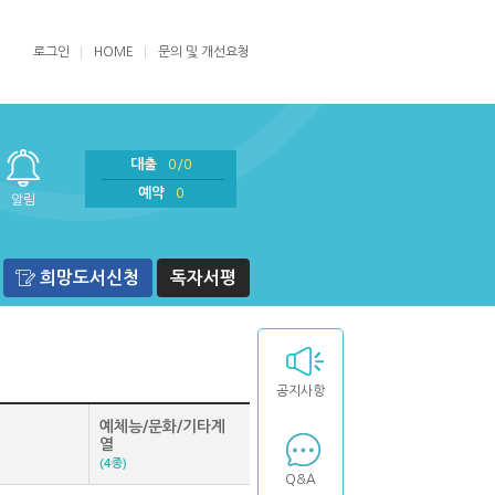
로그인
HOME
문의 및 개선요청
대출
0/0
예약
0
알림
희망도서신청
독자서평
공지사항
예체능/문화/기타계
열
(4종)
Q&A