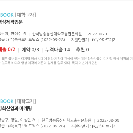
eBOOK
[대학교재]
영상제작입문
설진아, 한성수
저
한국방송통신대학교출판문화원
2022-08-11
공급 : (주)북큐브네트웍스 (2022-09-28)
지원단말기 : PC/스마트기기
대출 0/2
예약 0/3
누적대출 14
추천 0
이 책은 급변하는 디지털 영상 시대에 영상 제작에 관심이 있는 개인 창작자들이 디지털 영상 제작의 
수 있도록 비디오 영상 제작의 이론과 실제를 담고 있다. 특히 이번에 개편된
...
eBOOK
[대학교재]
영화산업과 마케팅
강승구, 장일, 이성민
저
한국방송통신대학교출판문화원
2022-08-08
공급 : (주)북큐브네트웍스 (2022-09-28)
지원단말기 : PC/스마트기기