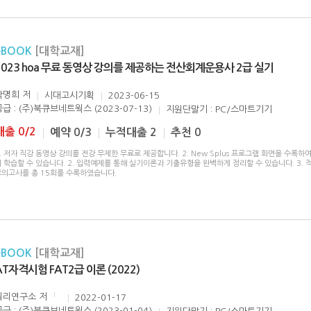
eBOOK
[대학교재]
2023 hoa 무료 동영상 강의를 제공하는 전산회계운용사 2급 실기
박명희
저
시대고시기획
2023-06-15
공급 : (주)북큐브네트웍스 (2023-07-13)
지원단말기 : PC/스마트기기
대출 0/2
예약 0/3
누적대출 2
추천 0
. 저자 직강 동영상 강의를 전강 무제한 무료로 제공합니다. 2. New Splus 프로그램 화면을 수록하
 학습할 수 있습니다. 2. 입력예제를 통해 실기이론과 기출유형을 완벽하게 정리할 수 있습니다. 3. 
모의고사를 총 15회를 수록하였습니다.
eBOOK
[대학교재]
AT자격시험 FAT2급 이론 (2022)
워리연구소
저
2022-01-17
공급 : (주)북큐브네트웍스 (2023-01-04)