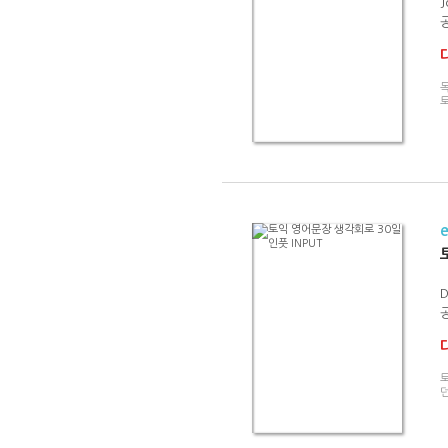
J
D
토