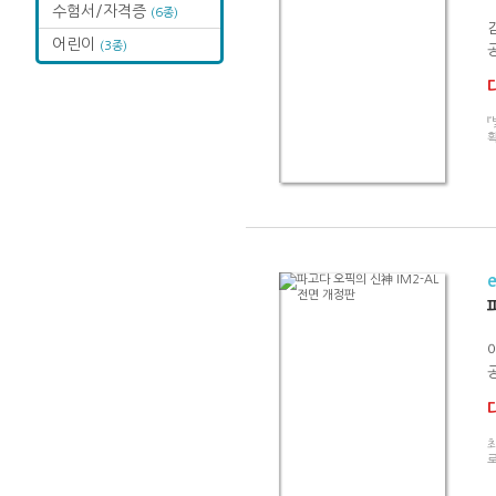
수험서/자격증
(6종)
어린이
(3종)
『
확
최