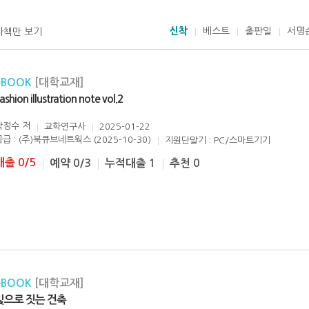
신착
베스트
출판일
서명
자책만 보기
eBOOK
[대학교재]
ashion illustration note vol.2
박정수
저
교학연구사
2025-01-22
공급 : (주)북큐브네트웍스 (2025-10-30)
지원단말기 : PC/스마트기기
대출 0/5
예약 0/3
누적대출 1
추천 0
eBOOK
[대학교재]
빛으로 짓는 건축