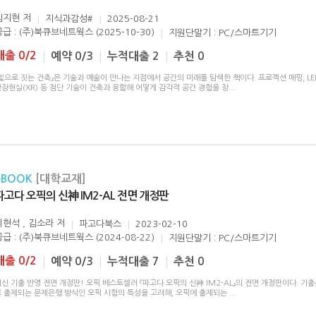
김지현
저
지식과감성#
2025-08-21
공급 : (주)북큐브네트웍스 (2025-10-30)
지원단말기 : PC/스마트기기
대출 0/2
예약 0/3
누적대출 2
추천 0
빛으로 짓는 건축』은 기술과 예술이 만나는 지점에서 공간의 미래를 탐색한 책이다. 프로젝션 매핑, LE
장현실(XR) 등 첨단 기술이 건축과 융합해 어떻게 감각적 공간 경험을 창
...
eBOOK
[대학교재]
파고다 오픽의 신神 IM2-AL 전면 개정판
이현석 , 김소라
저
파고다북스
2023-02-10
공급 : (주)북큐브네트웍스 (2024-08-22)
지원단말기 : PC/스마트기기
대출 0/2
예약 0/3
누적대출 7
추천 0
신 기출 반영 전면 개정판! 오픽 베스트셀러 『파고다 오픽의 신神 IM2-AL』의 전면 개정판이다. 기
로 출제되는 문제은행 방식인 오픽 시험의 특성을 고려해, 오픽에 출제되는
...