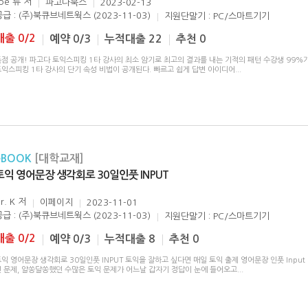
oe 류
저
파고다북스
2023-02-13
공급 : (주)북큐브네트웍스 (2023-11-03)
지원단말기 : PC/스마트기기
대출 0/2
예약 0/3
누적대출 22
추천 0
독점 공개! 파고다 토익스피킹 1타 강사의 최소 암기로 최고의 결과를 내는 기적의 패턴 수강생 99%
토익스피킹 1타 강사의 단기 속성 비법이 공개된다. 빠르고 쉽게 답변 아이디어
...
eBOOK
[대학교재]
토익 영어문장 생각회로 30일인풋 INPUT
r. K
저
이페이지
2023-11-01
공급 : (주)북큐브네트웍스 (2023-11-03)
지원단말기 : PC/스마트기기
대출 0/2
예약 0/3
누적대출 8
추천 0
익 영어문장 생각회로 30일인풋 INPUT 토익을 잘하고 싶다면 매일 토익 출제 영어문장 인풋 Input 
던 문제, 알쏭달쏭했던 수많은 토익 문제가 어느날 갑자기 정답이 눈에 들어오고
...