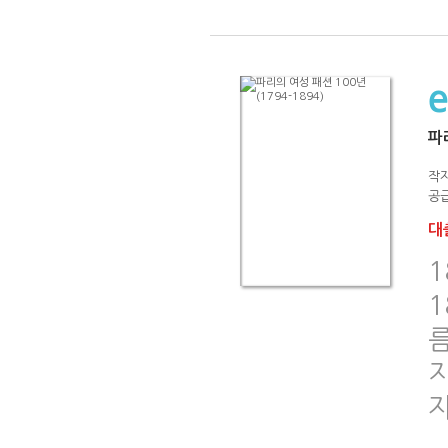
파리
작
공급
대출
1
1