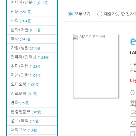
에세이/산문
(1,011종)
인문
(950종)
모두보기
대출가능 한 전자
사회
(764종)
문화/예술
(622종)
역사
(241종)
가정/생활
(218종)
I
컴퓨터/인터넷
(124종)
김
취미/여행
(123종)
공급
자연/과학
(109종)
대출
오디오북
(100종)
장르문학
(91종)
만화
(75종)
연령별분류
즈
(38종)
종교/역학
(15종)
대학교재
(13종)