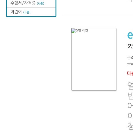
수험서/자격증
(6종)
어린이
(3종)
5
은소
공급
대출
이