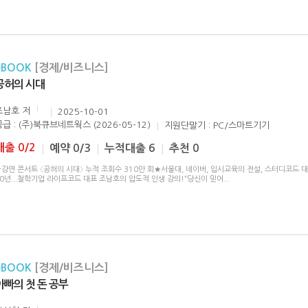
eBOOK
[경제/비즈니스]
공허의 시대
조남호
저
2025-10-01
공급 : (주)북큐브네트웍스 (2026-05-12)
지원단말기 : PC/스마트기기
대출 0/2
예약 0/3
누적대출 6
추천 0
강연 콘서트 〈공허의 시대〉 누적 조회수 310만 회★서울대, 네이버, 입시교육의 전설, 스터디코드 대
0년...철학기업 라이프코드 대표 조남호의 압도적 인생 강의!“당신이 믿어
...
eBOOK
[경제/비즈니스]
아빠의 첫 돈 공부