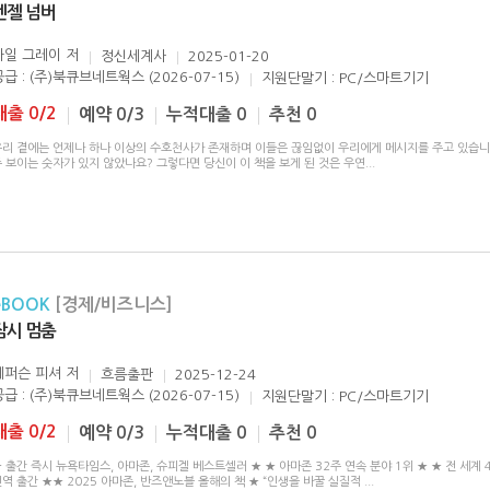
엔젤 넘버
카일 그레이
저
정신세계사
2025-01-20
공급 : (주)북큐브네트웍스 (2026-07-15)
지원단말기 : PC/스마트기기
대출 0/2
예약 0/3
누적대출 0
추천 0
우리 곁에는 언제나 하나 이상의 수호천사가 존재하며 이들은 끊임없이 우리에게 메시지를 주고 있습니다
 보이는 숫자가 있지 않았나요? 그렇다면 당신이 이 책을 보게 된 것은 우연
...
eBOOK
[경제/비즈니스]
잠시 멈춤
제퍼슨 피셔
저
흐름출판
2025-12-24
공급 : (주)북큐브네트웍스 (2026-07-15)
지원단말기 : PC/스마트기기
대출 0/2
예약 0/3
누적대출 0
추천 0
 출간 즉시 뉴욕타임스, 아마존, 슈피겔 베스트셀러 ★ ★ 아마존 32주 연속 분야 1위 ★ ★ 전 세계 
역 출간 ★★ 2025 아마존, 반즈앤노블 올해의 책 ★ “인생을 바꿀 실질적
...