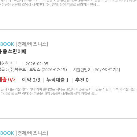
화제의 베스트셀러 《나는 나의 스무 살을 가장 존중한다》수많은 독자의 삶을 바꾼 이하영 작가의 최신작
 성공은 당신의 입에서 시작된다!”돈, 관계, 운이 저절로 달라지는 인생
...
eBOOK
[경제/비즈니스]
몸 좀 쓰면 어때
이창현
저
2026-02-05
공급 : (주)북큐브네트웍스 (2026-07-15)
지원단말기 : PC/스마트기기
대출 0/2
예약 0/3
누적대출 1
추천 0
지금 대세는 기술직!‘노가다’라며 천대받는 시대는 끝났다지금은 능력이 있는 사람이 오히려 기술직을 
다. 《몸 좀 쓰면 어때》는 기술을 배워 성공한 사람들의 실제 경험을 통
...
eBOOK
[경제/비즈니스]