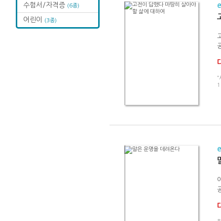
수험서/자격증
(6종)
어린이
(3종)
“
1