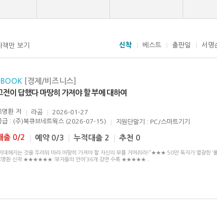
신착
베스트
출판일
서명
자책만 보기
eBOOK
[경제/비즈니스]
고전이 답했다 마땅히 가져야 할 부에 대하여
고명환
저
라곰
2026-01-27
공급 : (주)북큐브네트웍스 (2026-07-15)
지원단말기 : PC/스마트기기
대출 0/2
예약 0/3
누적대출 2
추천 0
위대해지는 것을 두려워 마라.마땅히 가져야 할 자신의 부를 거머쥐라!”★★★ 50만 독자가 열광한 ‘올
고명환 신작 ★★★★★★ ‘부자들의 언어’36개 강연 수록 ★★★★★
...