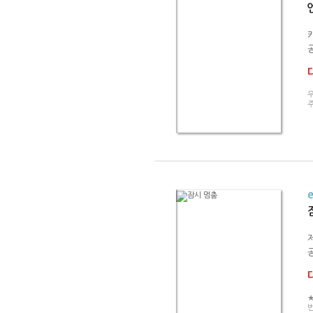
주
★
번