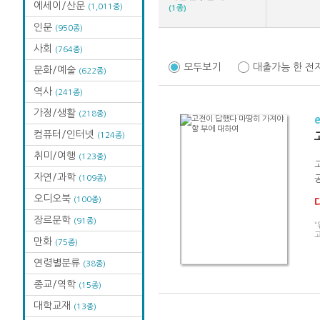
에세이/산문
(1,011종)
(1종)
인문
(950종)
사회
(764종)
모두보기
대출가능 한 전
문화/예술
(622종)
역사
(241종)
가정/생활
(218종)
컴퓨터/인터넷
(124종)
취미/여행
(123종)
자연/과학
(109종)
오디오북
(100종)
장르문학
(91종)
“
만화
(75종)
연령별분류
(38종)
종교/역학
(15종)
대학교재
(13종)