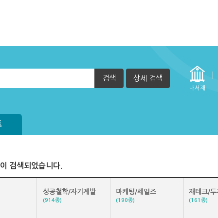
검색
상세 검색
자책이 열리지 않아요.
내서재
실행 할 수 없습니다. (2015년 12월 29일부터)
트
이 검색되었습니다.
성공철학/자기계발
마케팅/세일즈
재테크/투
(914종)
(190종)
(161종)