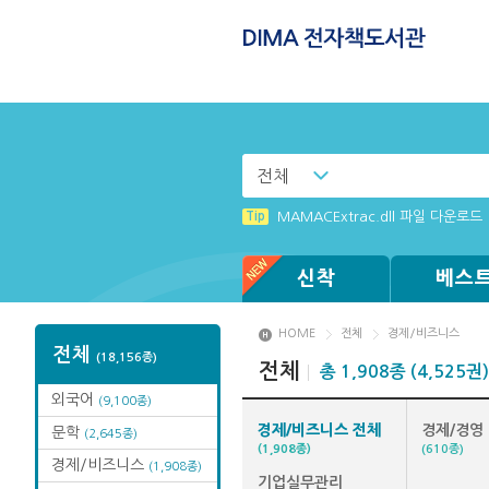
전체
Tip
(뷰어:북플레이어를 설치했는데) 전
Tip
MAMACExtrac.dll 파일 다운로드
Tip
Windows XP에서는 북플레이어를 
Tip
[002] 스마트폰_푸시 기능 안내
신착
베스
HOME
전체
경제/비즈니스
전체
(18,156종)
전체
총 1,908종 (4,525권)
외국어
(9,100종)
경제/비즈니스 전체
경제/경영
문학
(2,645종)
(1,908종)
(610종)
경제/비즈니스
(1,908종)
기업실무관리