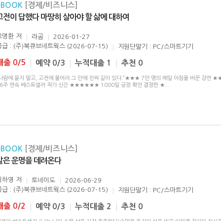
eBOOK
[경제/비즈니스]
고전이 답했다 마땅히 살아야 할 삶에 대하여
고명환
저
라곰
2026-01-27
공급 : (주)북큐브네트웍스 (2026-07-15)
지원단말기 : PC/스마트기기
대출 0/5
예약 0/3
누적대출 1
추천 0
사람에 묻지 말고, 고전에 물어라.그 안에 진짜 길이 있다.”★★★ 7만 명의 매일 아침을 바꾼 강연 
6주 연속 베스트셀러 작가 신간 ★★★★★★ 1000일 긍정 확언 결정판 ★
...
eBOOK
[경제/비즈니스]
말은 운명을 데려온다
이하영
저
토네이도
2026-06-29
공급 : (주)북큐브네트웍스 (2026-07-15)
지원단말기 : PC/스마트기기
대출 0/2
예약 0/3
누적대출 2
추천 0