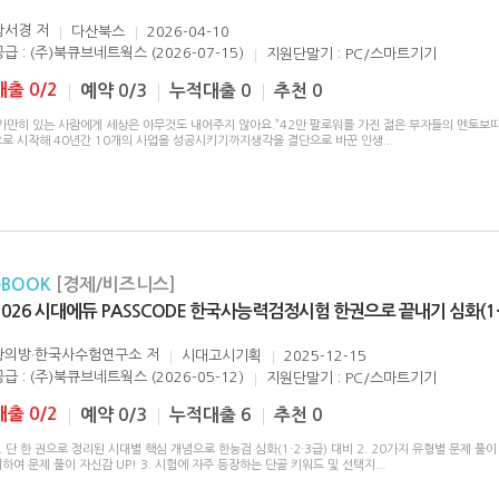
함서경
저
다산북스
2026-04-10
공급 : (주)북큐브네트웍스 (2026-07-15)
지원단말기 : PC/스마트기기
대출 0/2
예약 0/3
누적대출 0
추천 0
“가만히 있는 사람에게 세상은 아무것도 내어주지 않아요.”42만 팔로워를 가진 젊은 부자들의 멘토보
으로 시작해 40년간 10개의 사업을 성공시키기까지생각을 결단으로 바꾼 인생
...
eBOOK
[경제/비즈니스]
2026 시대에듀 PASSCODE 한국사능력검정시험 한권으로 끝내기 심화(1·
황의방·한국사수험연구소
저
시대고시기획
2025-12-15
공급 : (주)북큐브네트웍스 (2026-05-12)
지원단말기 : PC/스마트기기
대출 0/2
예약 0/3
누적대출 6
추천 0
. 단 한 권으로 정리된 시대별 핵심 개념으로 한능검 심화(1·2·3급) 대비 2. 20가지 유형별 문제 풀이
하여 문제 풀이 자신감 UP! 3. 시험에 자주 등장하는 단골 키워드 및 선택지
...