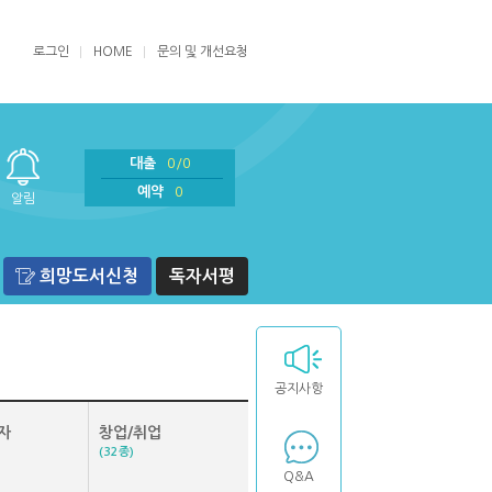
로그인
HOME
문의 및 개선요청
대출
0/0
예약
0
알림
희망도서신청
독자서평
공지사항
자
창업/취업
(32종)
Q&A