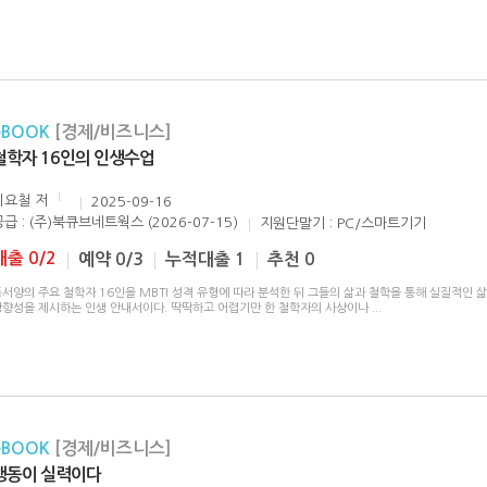
eBOOK
[경제/비즈니스]
철학자 16인의 인생수업
이요철
저
2025-09-16
공급 : (주)북큐브네트웍스 (2026-07-15)
지원단말기 : PC/스마트기기
대출 0/2
예약 0/3
누적대출 1
추천 0
서양의 주요 철학자 16인을 MBTI 성격 유형에 따라 분석한 뒤 그들의 삶과 철학을 통해 실질적인 
방향성을 제시하는 인생 안내서이다. 딱딱하고 어렵기만 한 철학자의 사상이나
...
eBOOK
[경제/비즈니스]
행동이 실력이다