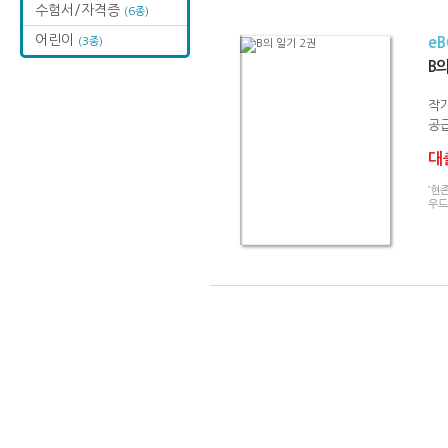
수험서/자격증
(6종)
어린이
e
(3종)
B의
작
공급
대출
‘현
우드