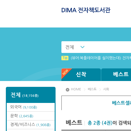
전체
Tip
[002] 스마트폰_푸시 기능 안내
Tip
(뷰어:북플레이어를 설치했는데) 전자
Tip
Tip
MAMACExtrac.dll 파일 다운로드
Windows XP에서는 북플레이어를 실행
신착
베스트
HOME
베스트
사회
전체
(18,156종)
베스트셀
외국어
(9,100종)
문학
(2,645종)
베스트
총 2종 (4권)
이 검색
경제/비즈니스
(1,908종)