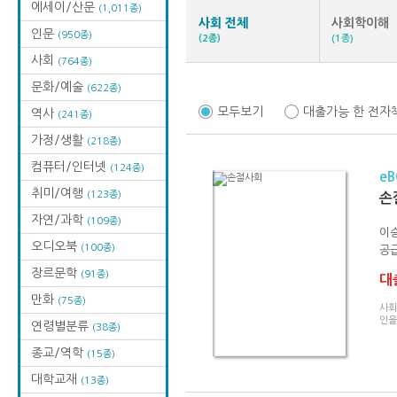
에세이/산문
(1,011종)
사회 전체
사회학이해
인문
(950종)
(2종)
(1종)
사회
(764종)
문화/예술
(622종)
모두보기
대출가능 한 전자
역사
(241종)
가정/생활
(218종)
컴퓨터/인터넷
(124종)
e
취미/여행
(123종)
손
자연/과학
(109종)
이
오디오북
(100종)
공급
장르문학
(91종)
대출
만화
(75종)
사회
인을
연령별분류
(38종)
종교/역학
(15종)
대학교재
(13종)