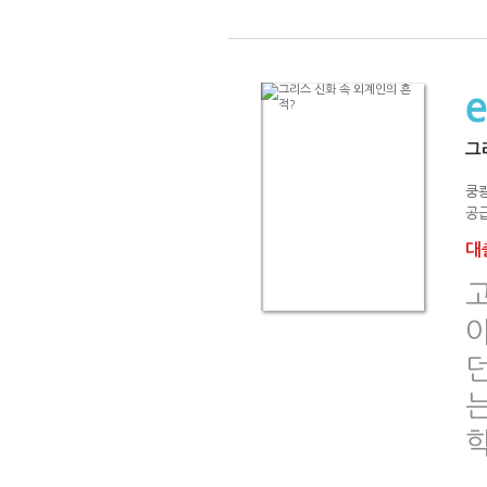
그
쿵
공급
대출
던