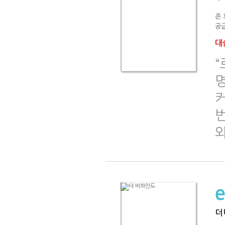
존
공급
대출
명
커
와
더