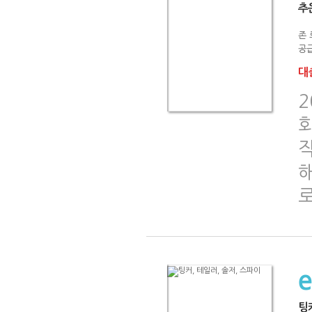
추
존
공급
대출
작
팅