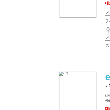
대출
스
기
레
공급
대출