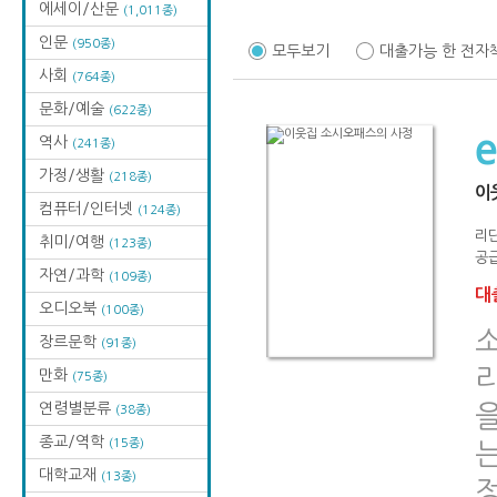
에세이/산문
(1,011종)
인문
(950종)
모두보기
대출가능 한 전자
사회
(764종)
문화/예술
(622종)
역사
(241종)
가정/생활
(218종)
이
컴퓨터/인터넷
(124종)
리단
취미/여행
(123종)
공급
자연/과학
(109종)
대출
오디오북
(100종)
장르문학
(91종)
만화
(75종)
연령별분류
을
(38종)
종교/역학
(15종)
는
대학교재
(13종)
정