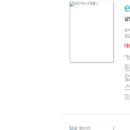
살
강
공급
대출
된
없
의