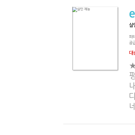
살
피
공급
대출
다
네