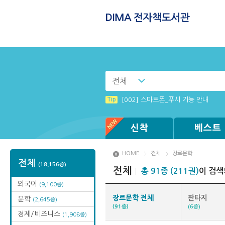
전체
Tip
Tip
(뷰어:북플레이어를 설치했는데) 전자
MAMACExtrac.dll 파일 다운로드
Tip
[002] 스마트폰_푸시 기능 안내
Tip
Windows XP에서는 북플레이어를 실행
신착
베스트
HOME
전체
장르문학
전체
(18,156종)
전체
총 91종 (211권)
이 검색
외국어
(9,100종)
장르문학 전체
판타지
문학
(2,645종)
(91종)
(6종)
경제/비즈니스
(1,908종)