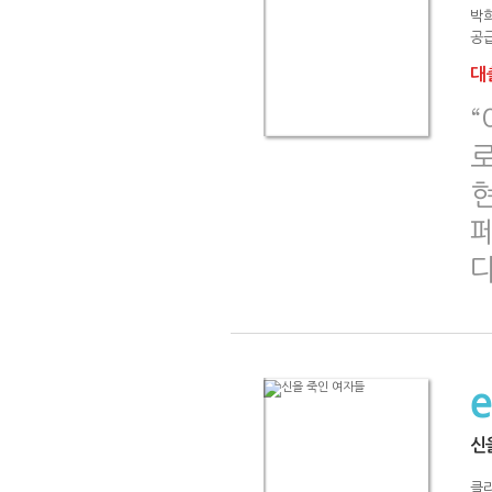
박
공급
대출
현
다
신
클