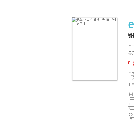
벚
우
공급
대출
“