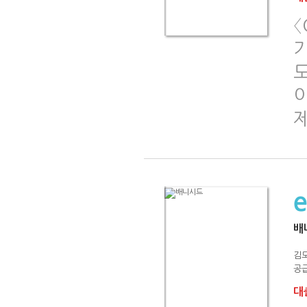
〈
기
도
배
김
공급
대출