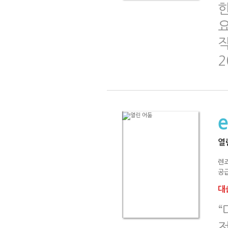
요
2
열
렌
공급
대출
“