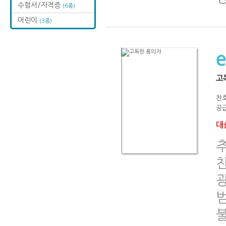
수험서/자격증
(6종)
어린이
(3종)
고
찬
공급
대출
추