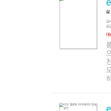
삶
김
공급
대출
으