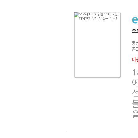
오로
쿵
공급
대출
1