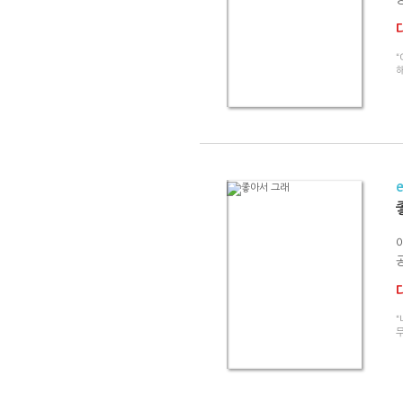
“
해
무