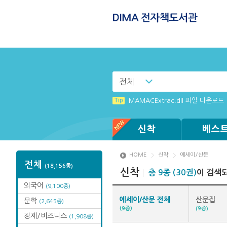
전체
Tip
(뷰어:북플레이어를 설치했는데) 전
Tip
MAMACExtrac.dll 파일 다운로드
Tip
Windows XP에서는 북플레이어를 
Tip
[002] 스마트폰_푸시 기능 안내
신착
베스
HOME
신착
에세이/산문
전체
(18,156종)
신착
총 9종 (30권)
이 검색
외국어
(9,100종)
에세이/산문 전체
산문집
문학
(2,645종)
(9종)
(9종)
경제/비즈니스
(1,908종)