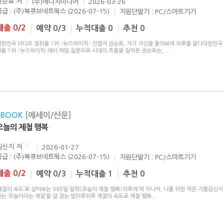
권순표
저
(주)메디치미디어
2026-03-26
공급 : (주)북큐브네트웍스 (2026-07-15)
지원단말기 : PC/스마트기기
대출 0/2
예약 0/3
누적대출 0
추천 0
대한민국 라디오 청취율 1위 〈뉴스하이킥〉 진행자 권순표, 자기 자신을 돌아보며 하루를 묻다대한민국
취율 1위 〈뉴스하이킥〉에서 매일 질문으로 시대의 흐름을 짚어온 권순표는,
...
eBOOK
[에세이/산문]
오늘의 제철 행복
김신지
저
2026-01-27
공급 : (주)북큐브네트웍스 (2026-07-15)
지원단말기 : PC/스마트기기
대출 0/2
예약 0/3
누적대출 1
추천 0
계절의 속도’로 살아보는 365일 일력《오늘의 제철 행복》하루에 딱 하나씩, 나를 위한 작은 기쁨김신지
는 ‘오늘이라는 계절’을 잘 걷는 법하루하루 계절의 속도로 제철 행복
...