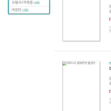
수험서/자격증
(6종)
어린이
(3종)
2