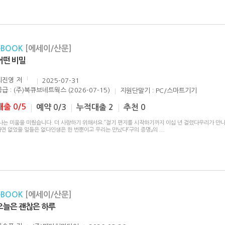
eBOOK
[에세이/산문]
어떤 비밀
최진영
저
2025-07-31
공급 : (주)북큐브네트웍스 (2026-07-15)
지원단말기 : PC/스마트기기
대출 0/5
예약 0/3
누적대출 2
추천 0
“나는 미움을 미뤘습니다. 더 사랑하기 위해서요.”절기 편지를 시작하기까지 이십 년 걸렸다우리가 만
라면 없었을 일들은 없다인생은 한 번뿐이고 우리는 만났다『구의 증명』의
...
eBOOK
[에세이/산문]
오늘은 괜찮은 하루