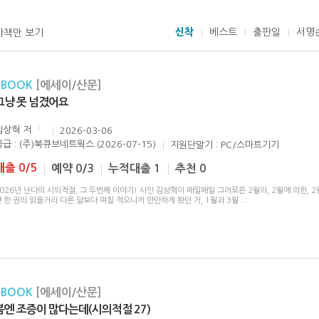
신착
베스트
출판일
서명
자책만 보기
eBOOK
[에세이/산문]
그냥 못 넘겼어요
김상혁
저
2026-03-06
공급 : (주)북큐브네트웍스 (2026-07-15)
지원단말기 : PC/스마트기기
대출 0/5
예약 0/3
누적대출 1
추천 0
026년 난다의 시의적절, 그 두번째 이야기! 시인 김상혁이 매일매일 그러모은 2월의, 2월에 의한, 
 한 권의 읽을거리 다른 달보다 며칠 적으니까 만만하게 봤던 거, 1월과 3월
...
eBOOK
[에세이/산문]
봄엔 조증이 많다는데(시의적절 27)