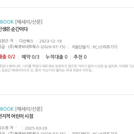
eBOOK
[에세이/산문]
인생은 순간이다
김성근
저
다산북스
2023-12-19
공급 : (주)북큐브네트웍스 (2026-07-15)
지원단말기 : PC/스마트기기
대출 0/2
예약 0/3
누적대출 0
추천 0
죽었다 깨어나도, 나이를 먹었다 해도계속 성장하지 않으면 자리가 없어.시선은 늘 앞으로, 미래로.”82
 김성근 에세이야구의 신, 흔히 ‘야신’이라 불리는 국내 최장수 야구감
...
eBOOK
[에세이/산문]
전지적 어린이 시점
임소정
저
2025-03-20
공급 : (주)북큐브네트웍스 (2026-07-15)