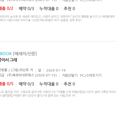
지원단말기 : PC/스마트기기
대출 0/2
예약 0/3
누적대출 0
추천 0
어린이의 눈으로 본 세상은 재미있고, 사랑이 넘치고, 따뜻하다.”순간의 행복을 놓치고 산 어른들에게 
하고 사랑스러운 이야기★ 100만 베스트셀러 작가 ‘김종원’ 강력 추천!
...
eBOOK
[에세이/산문]
좋아서 그래
이병률 / (그림)최산호
저
달
2026-01-19
공급 : (주)북큐브네트웍스 (2026-07-15)
지원단말기 : PC/스마트기기
대출 0/5
예약 0/3
누적대출 0
추천 0
“나도 돌아갈 거야. 그쪽으로 걸어가면 사랑이니까.”이병률 신작 여행산문집!시인이 살며 기록한 파리의
늬들『끌림』『바람이 분다 당신이 좋다』『내 옆에 있는 사람』으로 ‘여
...