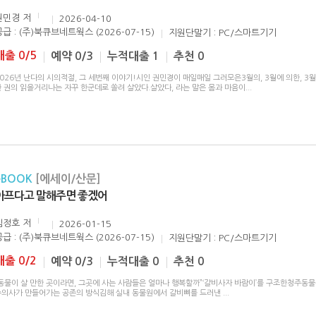
권민경
저
2026-04-10
공급 : (주)북큐브네트웍스 (2026-07-15)
지원단말기 : PC/스마트기기
대출 0/5
예약 0/3
누적대출 1
추천 0
026년 난다의 시의적절, 그 세번째 이야기!시인 권민경이 매일매일 그러모은3월의, 3월에 의한, 3
한 권의 읽을거리나는 자꾸 한군데로 쏠려 살았다.살았다, 라는 말은 몸과 마음이
...
eBOOK
[에세이/산문]
아프다고 말해주면 좋겠어
김정호
저
2026-01-15
공급 : (주)북큐브네트웍스 (2026-07-15)
지원단말기 : PC/스마트기기
대출 0/2
예약 0/3
누적대출 0
추천 0
“동물이 살 만한 곳이라면, 그곳에 사는 사람들은 얼마나 행복할까”‘갈비사자 바람이’를 구조한청주동
수의사가 만들어가는 공존의 방식김해 실내 동물원에서 갈비뼈를 드러낸
...