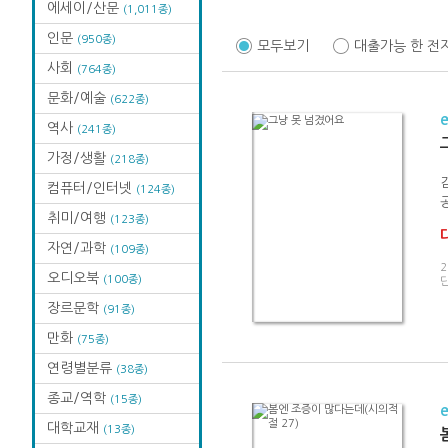
에세이/산문
(1,011종)
인문
(950종)
모두보기
대출가능 한 전
사회
(764종)
문화/예술
(622종)
역사
(241종)
가정/생활
(218종)
컴퓨터/인터넷
(124종)
취미/여행
(123종)
자연/과학
(109종)
2
오디오북
(100종)
단
장르문학
(91종)
만화
(75종)
연령별분류
(38종)
종교/역학
(15종)
대학교재
(13종)